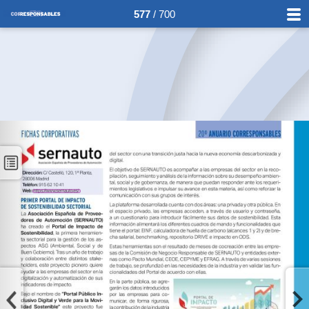
577
/ 700